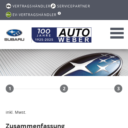
VERTRAGSHÄNDLER
SERVICEPARTNER
EV-VERTRAGSHÄNDLER
Toggl
navig
1
2
3
inkl. Mwst.
Zusammenfassung