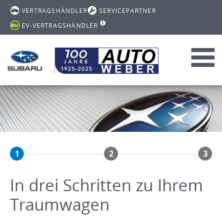
VERTRAGSHÄNDLER
SERVICEPARTNER
EV-VERTRAGSHÄNDLER
Toggl
navig
1
2
3
In drei Schritten zu Ihrem
Traumwagen