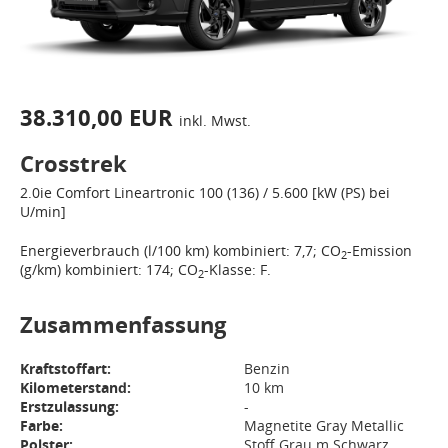
38.310,00 EUR
inkl. Mwst.
Crosstrek
2.0ie
Comfort
Lineartronic
100 (136) / 5.600 [kW (PS) bei
U/min]
Energieverbrauch (l/100 km) kombiniert: 7,7; CO
-Emission
2
(g/km) kombiniert: 174; CO
-Klasse: F.
2
Zusammenfassung
Kraftstoffart:
Benzin
Kilometerstand:
10 km
Erstzulassung:
-
Farbe:
Magnetite Gray Metallic
Polster:
Stoff Grau m Schwarz