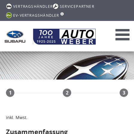
VERTRAGSHÄNDLER
SERVICEPARTNER
EV-VERTRAGSHÄNDLER
Toggl
navig
1
2
3
inkl. Mwst.
Zusammenfassung