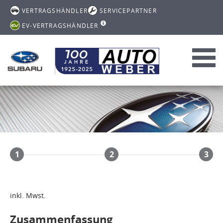
VERTRAGSHÄNDLER
SERVICEPARTNER
EV-VERTRAGSHÄNDLER
Toggl
navig
1
2
3
inkl. Mwst.
Zusammenfassung