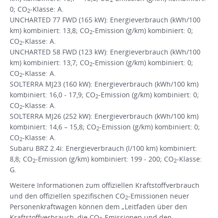
2
0; CO
-Klasse: A.
2
UNCHARTED 77 FWD (165 kW): Energieverbrauch (kWh/100
km) kombiniert: 13,8; CO
-Emission (g/km) kombiniert: 0;
2
CO
-Klasse: A.
2
UNCHARTED 58 FWD (123 kW): Energieverbrauch (kWh/100
km) kombiniert: 13,7; CO
-Emission (g/km) kombiniert: 0;
2
CO
-Klasse: A.
2
SOLTERRA MJ23 (160 kW): Energieverbrauch (kWh/100 km)
kombiniert: 16,0 - 17,9; CO
-Emission (g/km) kombiniert: 0;
2
CO
-Klasse: A.
2
SOLTERRA MJ26 (252 kW): Energieverbrauch (kWh/100 km)
kombiniert: 14,6 – 15,8; CO
-Emission (g/km) kombiniert: 0;
2
CO
-Klasse: A.
2
Subaru BRZ 2.4i: Energieverbrauch (l/100 km) kombiniert:
8,8; CO
-Emission (g/km) kombiniert: 199 - 200; CO
-Klasse:
2
2
G.
Weitere Informationen zum offiziellen Kraftstoffverbrauch
und den offiziellen spezifischen CO
-Emissionen neuer
2
Personenkraftwagen können dem „Leitfaden über den
Kraftstoffverbrauch, die CO
-Emissionen und den