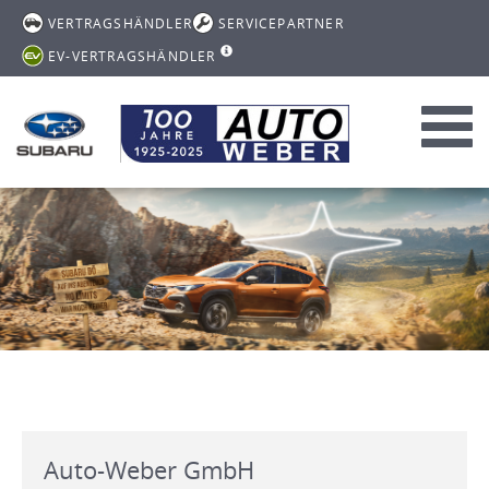
VERTRAGSHÄNDLER
SERVICEPARTNER
EV-VERTRAGSHÄNDLER
Toggl
navig
Auto-Weber GmbH