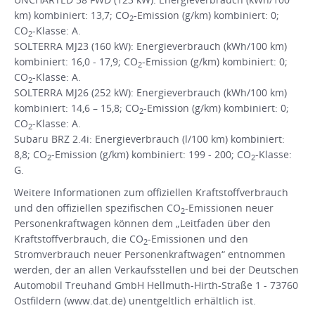
km) kombiniert: 13,7; CO
-Emission (g/km) kombiniert: 0;
2
CO
-Klasse: A.
2
SOLTERRA MJ23 (160 kW): Energieverbrauch (kWh/100 km)
kombiniert: 16,0 - 17,9; CO
-Emission (g/km) kombiniert: 0;
2
CO
-Klasse: A.
2
SOLTERRA MJ26 (252 kW): Energieverbrauch (kWh/100 km)
kombiniert: 14,6 – 15,8; CO
-Emission (g/km) kombiniert: 0;
2
CO
-Klasse: A.
2
Subaru BRZ 2.4i: Energieverbrauch (l/100 km) kombiniert:
8,8; CO
-Emission (g/km) kombiniert: 199 - 200; CO
-Klasse:
2
2
G.
Weitere Informationen zum offiziellen Kraftstoffverbrauch
und den offiziellen spezifischen CO
-Emissionen neuer
2
Personenkraftwagen können dem „Leitfaden über den
Kraftstoffverbrauch, die CO
-Emissionen und den
2
Stromverbrauch neuer Personenkraftwagen“ entnommen
werden, der an allen Verkaufsstellen und bei der Deutschen
Automobil Treuhand GmbH Hellmuth-Hirth-Straße 1 - 73760
Ostfildern (www.dat.de) unentgeltlich erhältlich ist.